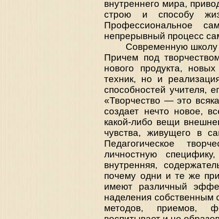
внутреннего мира, приво
строю и способу жизн
Профессиональное са
непрерывный процесс са
Современную школу соз
Причем под творчеством
нового продукта, новых
техник, но и реализаци
способностей учителя, е
«Творчество — это всяка
создает нечто новое, в
какой-либо вещи внешне
чувства, живущего в са
Педагогическое твор
личностную специфику,
внутренняя, содержател
почему одни и те же пр
имеют различный эффек
наделения собственным 
методов, приемов, ф
воспитывает и не образов