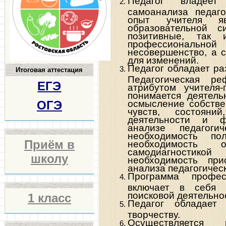
Педагог владеет
самоанализа педаго
опыт учителя яв
образовательной с
позитивные, так
профессиональной
несовершенство, а 
для изменений.
Педагог обладает ра
Итоговая аттестация
Педагогическая ре
ЕГЭ
атрибутом учителя
понимается деятель
осмысление собстве
ОГЭ
чувств, состояни
деятельности и ф
анализе педагогич
необходимость пол
Приём в
необходимость 
самодиагностико
школу
необходимость при
анализа педагогичес
Программа профес
включает в себя в
поисковой деятельно
1 класс
Педагог обладает 
творчеству.
Осуществляется 