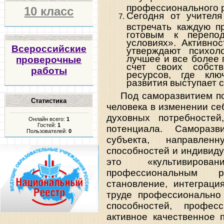
профессионального р
10 класс
Сегодня от учителя
встречать каждую п
готовым к перепо
условиях». Активнос
Всероссийские
утверждают психол
лучшее и все более 
проверочные
счет своих собст
работы
ресурсов, где клю
развития выступает 
Под саморазвитием пон
Статистика
человека в изменении се
духовных потребностей,
Онлайн всего:
1
Гостей:
1
потенциала.
Саморазв
Пользователей:
0
субъекта, направлен
способностей и индивиду
это «культивирова
профессиональным р
становление, интеграци
труде профессионально
способностей, профе
активное качественное 