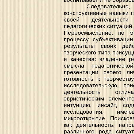
Следовательно, уч
конструктивные навыки 
своей деятельност
педагогических ситуаций,
Переосмысление, по мн
процессу субъективации
результаты своих дей
творческого типа прису
и качества: владение р
смысла педагогическо
презентации своего л
готовность к творчеств
исследовательскую, пои
деятельность отли
эвристическим элемент
интуицию, инсайт, сод
исследования, имею
микрооткрытие. Поисков
как деятельность, нап
различного рода ситуа