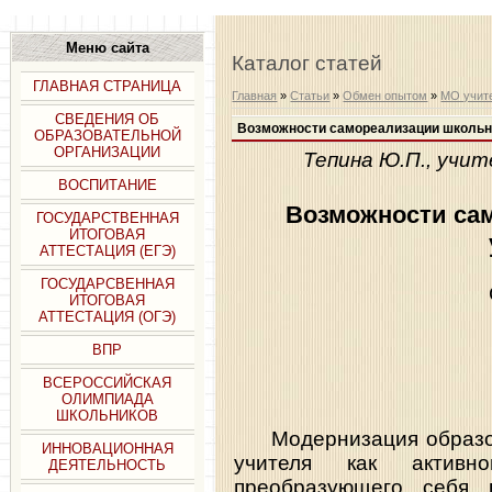
Меню сайта
Каталог статей
ГЛАВНАЯ СТРАНИЦА
Главная
»
Статьи
»
Обмен опытом
»
МО учит
СВЕДЕНИЯ ОБ
Возможности самореализации школьн
ОБРАЗОВАТЕЛЬНОЙ
ОРГАНИЗАЦИИ
Тепина Ю.П., уч
ВОСПИТАНИЕ
Возможности са
ГОСУДАРСТВЕННАЯ
ИТОГОВАЯ
АТТЕСТАЦИЯ (ЕГЭ)
ГОСУДАРСВЕННАЯ
ИТОГОВАЯ
АТТЕСТАЦИЯ (ОГЭ)
ВПР
ВСЕРОССИЙСКАЯ
ОЛИМПИАДА
ШКОЛЬНИКОВ
Модернизация образов
ИННОВАЦИОННАЯ
учителя как активн
ДЕЯТЕЛЬНОСТЬ
преобразующего себя в