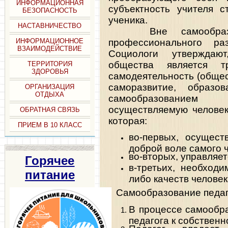
ИНФОРМАЦИОННАЯ
субъектность учителя с
БЕЗОПАСНОСТЬ
ученика.
НАСТАВНИЧЕСТВО
Вне самообразова
профессионального ра
ИНФОРМАЦИОННОЕ
ВЗАИМОДЕЙСТВИЕ
Социологи утверждаю
общества является т
ТЕРРИТОРИЯ
ЗДОРОВЬЯ
самодеятельность (общес
саморазвитие, образо
ОРГАНИЗАЦИЯ
ОТДЫХА
самообразование
осуществляемую человек
ОБРАТНАЯ СВЯЗЬ
которая:
ПРИЕМ В 10 КЛАСС
во-первых, осущест
доброй воле самого ч
во-вторых, управляе
Горячее
в-третьих, необход
питание
либо качеств человек
Самообразование педаго
В процессе самообр
педагога к собствен