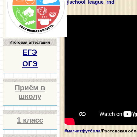
@school_league_rnd
Итоговая аттестация
ЕГЭ
ОГЭ
Приём в
школу
1 класс
#магнитфутбола
/Ростовская об