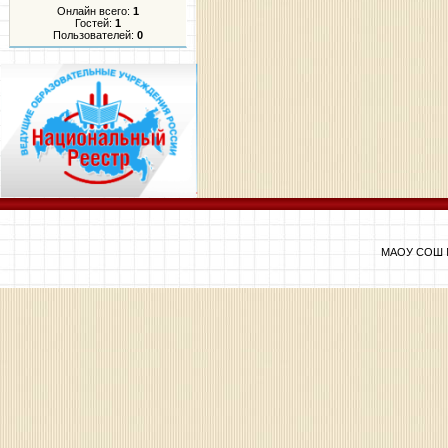
Онлайн всего:
1
Гостей:
1
Пользователей:
0
МАОУ СОШ №