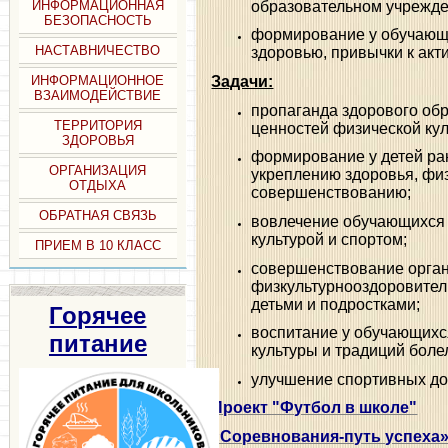
образовательном учрежде
ИНФОРМАЦИОННАЯ
БЕЗОПАСНОСТЬ
формирование у обучающи
НАСТАВНИЧЕСТВО
здоровью, привычки к акт
Задачи:
ИНФОРМАЦИОННОЕ
ВЗАИМОДЕЙСТВИЕ
пропаганда здорового об
ТЕРРИТОРИЯ
ценностей физической кул
ЗДОРОВЬЯ
формирование у детей ран
ОРГАНИЗАЦИЯ
укреплению здоровья, фи
ОТДЫХА
совершенствованию;
ОБРАТНАЯ СВЯЗЬ
вовлечение обучающихся 
культурой и спортом;
ПРИЕМ В 10 КЛАСС
совершенствование орга
физкультурнооздоровител
детьми и подростками;
Горячее
воспитание у обучающихся
питание
культуры и традиций бол
улучшение спортивных д
Проект "Футбол в школе"
«Соревнования-путь успеха