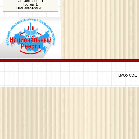
Онлайн всего:
1
Гостей:
1
Пользователей:
0
МАОУ СОШ №