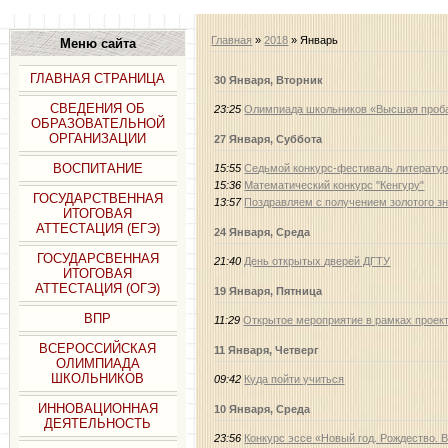
Главная
»
2018
»
Январь
Меню сайта
ГЛАВНАЯ СТРАНИЦА
30 Января, Вторник
СВЕДЕНИЯ ОБ
23:25
Олимпиада школьников «Высшая проб
ОБРАЗОВАТЕЛЬНОЙ
ОРГАНИЗАЦИИ
27 Января, Суббота
ВОСПИТАНИЕ
15:55
Седьмой конкурс-фестиваль литератур
15:36
Математический конкурс "Кенгуру"
ГОСУДАРСТВЕННАЯ
13:57
Поздравляем с получением золотого з
ИТОГОВАЯ
АТТЕСТАЦИЯ (ЕГЭ)
24 Января, Среда
ГОСУДАРСВЕННАЯ
21:40
День открытых дверей ДГТУ
ИТОГОВАЯ
АТТЕСТАЦИЯ (ОГЭ)
19 Января, Пятница
ВПР
11:29
Открытое мероприятие в рамках проек
ВСЕРОССИЙСКАЯ
11 Января, Четверг
ОЛИМПИАДА
ШКОЛЬНИКОВ
09:42
Куда пойти учиться
ИННОВАЦИОННАЯ
10 Января, Среда
ДЕЯТЕЛЬНОСТЬ
23:56
Конкурс эссе «Новый год. Рождество.