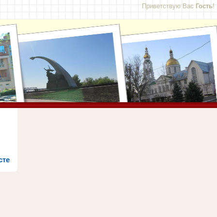
Приветствую Вас
Гость
!
сте