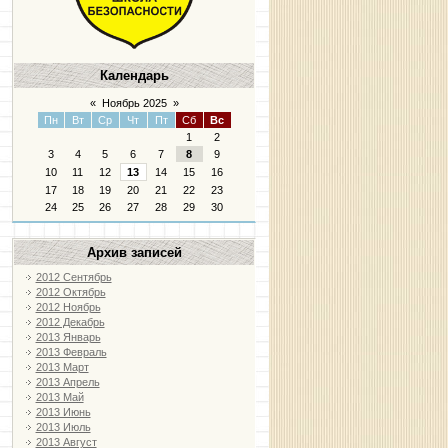
Календарь
«
Ноябрь 2025
»
Пн
Вт
Ср
Чт
Пт
Сб
Вс
1
2
3
4
5
6
7
8
9
10
11
12
13
14
15
16
17
18
19
20
21
22
23
24
25
26
27
28
29
30
Архив записей
2012 Сентябрь
2012 Октябрь
2012 Ноябрь
2012 Декабрь
2013 Январь
2013 Февраль
2013 Март
2013 Апрель
2013 Май
2013 Июнь
2013 Июль
2013 Август