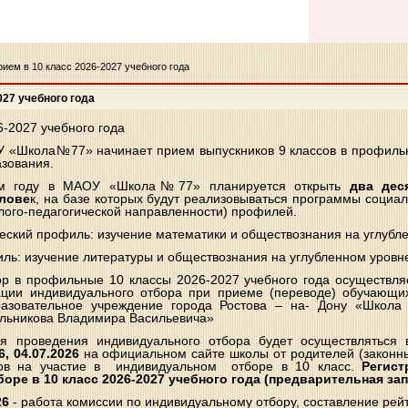
ием в 10 класс 2026-2027 учебного года
027 учебного года
6-2027 учебного года
ОУ «Школа№77» начинает прием выпускников 9 классов в профиль
азования.
ом году в МАОУ «Школа№77» планируется открыть
два дес
елове
к, на базе которых будут реализовываться программы социал
лого-педагогической направленности) профилей.
еский профиль: изучение математики и обществознания на углубл
ль: изучение литературы и обществознания на углубленном уровн
р в профильные 10 классы 2026-2027 учебного года осуществляе
ации индивидуального отбора при приеме (переводе) обучающи
азовательное учреждение города Ростова – на- Дону «Школ
льникова Владимира Васильевича»
я проведения индивидуального отбора будет осуществлятьс
6, 04.07.2026
на официальном сайте школы от родителей (законн
сов на участие в индивидуальном отборе в 10 класс.
Регист
ре в 10 класс 2026-2027 учебного года (предварительная за
26
- работа комиссии по индивидуальному отбору, составление рейт