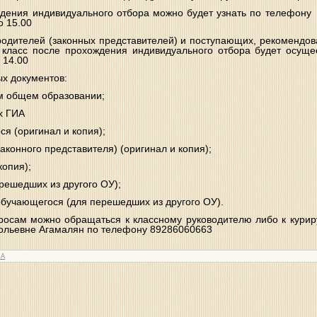
ждения индивидуального отбора можно будет узнать по телефо
о 15.00
родителей (законных представителей) и поступающих, рекомендо
 класс после прохождения индивидуального отбора будет осущ
 14.00
х документов:
ом общем образовании;
ах ГИА
ся (оригинал и копия);
аконного представителя) (оригинал и копия);
копия);
ерешедших из другого ОУ);
обучающегося (для перешедших из другого ОУ).
осам можно обращаться к классному руководителю либо к кури
ольевне Агамалян по телефону 89286060663
RA