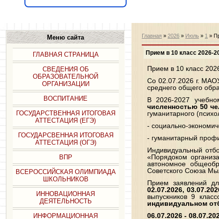
Главная
»
2026
»
Июль
»
1
» Пр
Меню сайта
Прием в 10 класс 2026-2
ГЛАВНАЯ СТРАНИЦА
Прием в 10 класс 202
СВЕДЕНИЯ ОБ
ОБРАЗОВАТЕЛЬНОЙ
Со 02.07.2026 г. МА
ОРГАНИЗАЦИИ
среднего общего обр
ВОСПИТАНИЕ
В 2026-2027 учебн
численностью 50 ч
гуманитарного (психо
ГОСУДАРСТВЕННАЯ ИТОГОВАЯ
АТТЕСТАЦИЯ (ЕГЭ)
- социально-экономич
ГОСУДАРСВЕННАЯ ИТОГОВАЯ
- гуманитарный профи
АТТЕСТАЦИЯ (ОГЭ)
Индивидуальный отбо
«Порядоком организ
ВПР
автономное общеобр
Советского Союза Мы
ВСЕРОССИЙСКАЯ ОЛИМПИАДА
ШКОЛЬНИКОВ
Прием заявлений дл
02.07.2026, 03.07.202
ИННОВАЦИОННАЯ
выпускников 9 клас
ДЕЯТЕЛЬНОСТЬ
индивидуальном отбо
06.07.2026 - 08.07.20
ИНФОРМАЦИОННАЯ