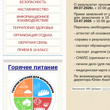
БЕЗОПАСНОСТЬ
О результатах прохо
09.07.2026г.
с 10.00 д
НАСТАВНИЧЕСТВО
Прием заявлений от 
ИНФОРМАЦИОННОЕ
для зачисления в 10
ВЗАИМОДЕЙСТВИЕ
13.07.2026
с 10.00 до
Перечень необходимы
ТЕРРИТОРИЯ ЗДОРОВЬЯ
- аттестат об основн
ОРГАНИЗАЦИЯ ОТДЫХА
-справка о результат
ОБРАТНАЯ СВЯЗЬ
- паспорт обучающего
ПРИЕМ В 10 КЛАСС
- паспорт родителя (з
- СНИЛС (оригинал и 
- личное дело (для п
Горячее питание
- медицинская карта 
По возникающим вопр
директора Юлии Анат
Просмотров
: 689 |
Добавил
:
SNOT