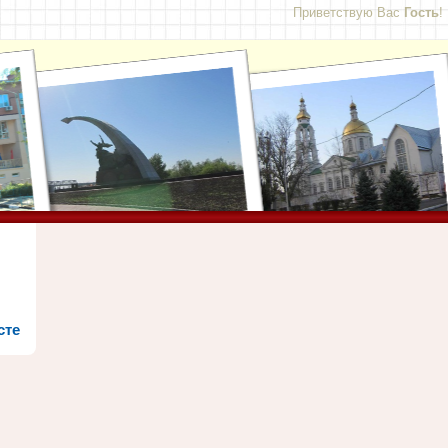
Приветствую Вас
Гость
!
сте