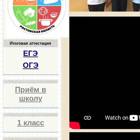
Итоговая аттестация
ЕГЭ
ОГЭ
Приём в
школу
1 класс