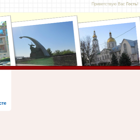
Приветствую Вас
Гость
!
сте