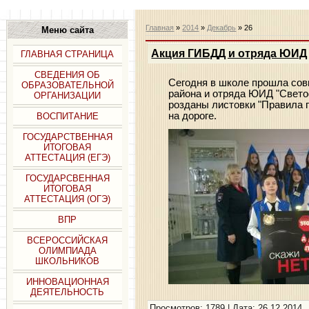
Главная
»
2014
»
Декабрь
»
26
Меню сайта
Акция ГИБДД и отряда ЮИД
ГЛАВНАЯ СТРАНИЦА
СВЕДЕНИЯ ОБ
Сегодня в школе прошла со
ОБРАЗОВАТЕЛЬНОЙ
района и отряда ЮИД "Свет
ОРГАНИЗАЦИИ
розданы листовки "Правила 
на дороге.
ВОСПИТАНИЕ
ГОСУДАРСТВЕННАЯ
ИТОГОВАЯ
АТТЕСТАЦИЯ (ЕГЭ)
ГОСУДАРСВЕННАЯ
ИТОГОВАЯ
АТТЕСТАЦИЯ (ОГЭ)
ВПР
ВСЕРОССИЙСКАЯ
ОЛИМПИАДА
ШКОЛЬНИКОВ
ИННОВАЦИОННАЯ
ДЕЯТЕЛЬНОСТЬ
Просмотров: 1789 | Дата:
26.12.2014