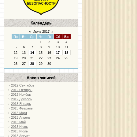
Календарь
«
Июнь 2017
»
Пн
Вт
Ср
Чт
Пт
Сб
Вс
1
2
3
4
5
6
7
8
9
10
11
12
13
14
15
16
17
18
19
20
21
22
23
24
25
26
27
28
29
30
Архив записей
2012 Сентябрь
2012 Октябрь
2012 Ноябрь
2012 Декабрь
2013 Январь
2013 Февраль
2013 Март
2013 Апрель
2013 Май
2013 Июнь
2013 Июль
2013 Август