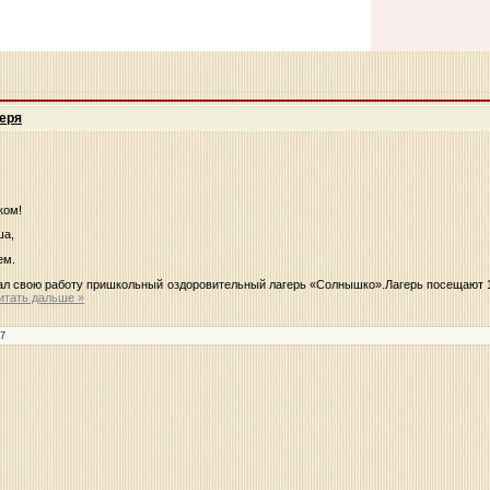
еря
ком!
ша,
ем.
чал свою работу пришкольный оздоровительный лагерь «Солнышко».Лагерь посещают 1
итать дальше »
17