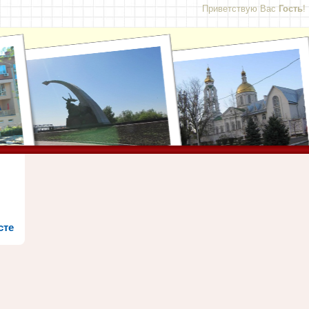
Приветствую Вас
Гость
!
сте