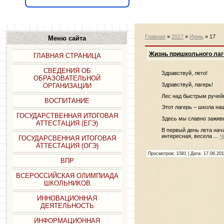
Главная
»
2017
»
Июнь
»
17
Меню сайта
Жизнь пришкольного лаг
ГЛАВНАЯ СТРАНИЦА
СВЕДЕНИЯ ОБ
Здравствуй, лето!
ОБРАЗОВАТЕЛЬНОЙ
Здравствуй, лагерь!
ОРГАНИЗАЦИИ
Лес над быстрым ручей
ВОСПИТАНИЕ
Этот лагерь – школа на
ГОСУДАРСТВЕННАЯ ИТОГОВАЯ
Здесь мы славно зажив
АТТЕСТАЦИЯ (ЕГЭ)
В первый день лета на
интересная, весела
...
Ч
ГОСУДАРСВЕННАЯ ИТОГОВАЯ
АТТЕСТАЦИЯ (ОГЭ)
Просмотров: 1581 | Дата:
17.06.20
ВПР
ВСЕРОССИЙСКАЯ ОЛИМПИАДА
ШКОЛЬНИКОВ
ИННОВАЦИОННАЯ
ДЕЯТЕЛЬНОСТЬ
ИНФОРМАЦИОННАЯ