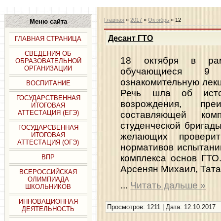
Главная
»
2017
»
Октябрь
»
12
Меню сайта
Десант ГТО
ГЛАВНАЯ СТРАНИЦА
СВЕДЕНИЯ ОБ
18 октября в ра
ОБРАЗОВАТЕЛЬНОЙ
ОРГАНИЗАЦИИ
обучающиеся 9
ознакомительную лек
ВОСПИТАНИЕ
Речь шла об истор
ГОСУДАРСТВЕННАЯ
возрождения, пр
ИТОГОВАЯ
АТТЕСТАЦИЯ (ЕГЭ)
составляющей комп
студенческой бригад
ГОСУДАРСВЕННАЯ
ИТОГОВАЯ
желающих провери
АТТЕСТАЦИЯ (ОГЭ)
нормативов испытани
комплекса основ ГТО
ВПР
Арсенян Михаил, Тата
ВСЕРОССИЙСКАЯ
ОЛИМПИАДА
...
Читать дальше »
ШКОЛЬНИКОВ
ИННОВАЦИОННАЯ
Просмотров: 1211 | Дата:
12.10.2017
ДЕЯТЕЛЬНОСТЬ