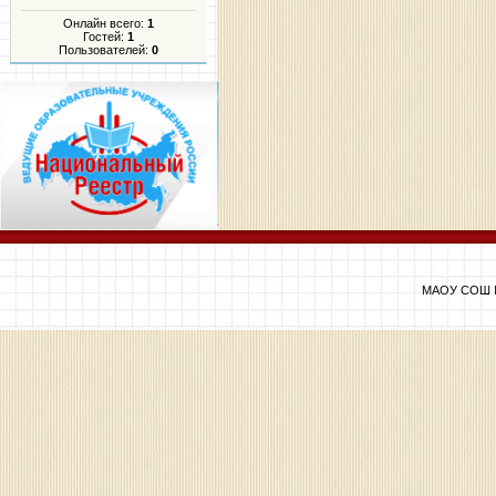
Онлайн всего:
1
Гостей:
1
Пользователей:
0
МАОУ СОШ №