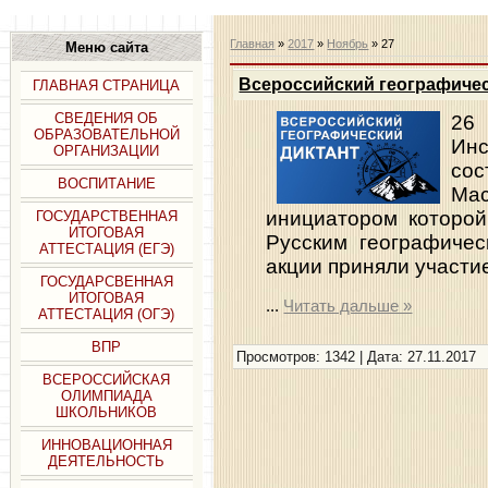
Главная
»
2017
»
Ноябрь
»
27
Меню сайта
Всероссийский географичес
ГЛАВНАЯ СТРАНИЦА
СВЕДЕНИЯ ОБ
26 
ОБРАЗОВАТЕЛЬНОЙ
Ин
ОРГАНИЗАЦИИ
сос
ВОСПИТАНИЕ
Мас
инициатором которой
ГОСУДАРСТВЕННАЯ
ИТОГОВАЯ
Русским географичес
АТТЕСТАЦИЯ (ЕГЭ)
акции приняли участи
ГОСУДАРСВЕННАЯ
ИТОГОВАЯ
...
Читать дальше »
АТТЕСТАЦИЯ (ОГЭ)
ВПР
Просмотров: 1342 | Дата:
27.11.2017
ВСЕРОССИЙСКАЯ
ОЛИМПИАДА
ШКОЛЬНИКОВ
ИННОВАЦИОННАЯ
ДЕЯТЕЛЬНОСТЬ