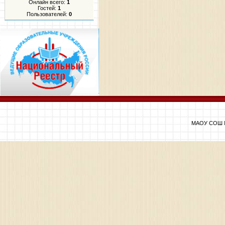
Онлайн всего:
1
Гостей:
1
Пользователей:
0
МАОУ СОШ №