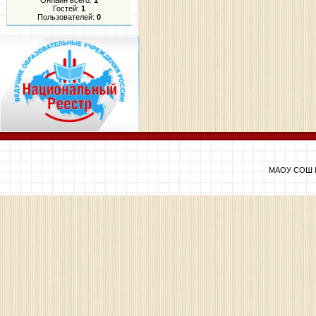
Онлайн всего:
1
Гостей:
1
Пользователей:
0
МАОУ СОШ №