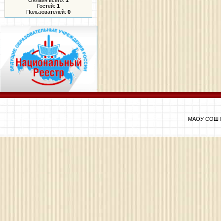
Онлайн всего:
1
Гостей:
1
Пользователей:
0
МАОУ СОШ №