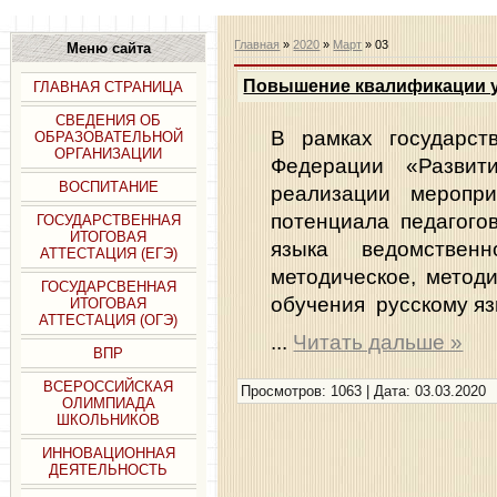
Главная
»
2020
»
Март
»
03
Меню сайта
Повышение квалификации у
ГЛАВНАЯ СТРАНИЦА
СВЕДЕНИЯ ОБ
В рамках государс
ОБРАЗОВАТЕЛЬНОЙ
ОРГАНИЗАЦИИ
Федерации «Развит
ВОСПИТАНИЕ
реализации меропр
потенциала педагого
ГОСУДАРСТВЕННАЯ
ИТОГОВАЯ
языка ведомственно
АТТЕСТАЦИЯ (ЕГЭ)
методическое, метод
ГОСУДАРСВЕННАЯ
обучения русскому яз
ИТОГОВАЯ
АТТЕСТАЦИЯ (ОГЭ)
...
Читать дальше »
ВПР
ВСЕРОССИЙСКАЯ
Просмотров: 1063 | Дата:
03.03.2020
ОЛИМПИАДА
ШКОЛЬНИКОВ
ИННОВАЦИОННАЯ
ДЕЯТЕЛЬНОСТЬ