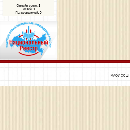
Онлайн всего:
1
Гостей:
1
Пользователей:
0
МАОУ СОШ №