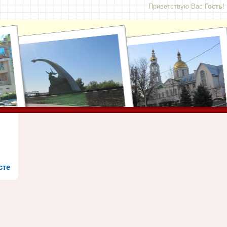
Приветствую Вас
Гость
!
сте