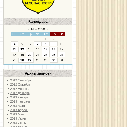
Календарь
«
Май 2020
»
Пн
Вт
Ср
Чт
Пт
Сб
Вс
1
2
3
4
5
6
7
8
9
10
11
12
13
14
15
16
17
18
19
20
21
22
23
24
25
26
27
28
29
30
31
Архив записей
2012 Сентябрь
2012 Октябрь
2012 Ноябрь
2012 Декабрь
2013 Январь
2013 Февраль
2013 Март
2013 Апрель
2013 Май
2013 Июнь
2013 Июль