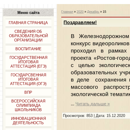
Главная
»
2020
»
Декабрь
»
15
Меню сайта
Поздравляем!
ГЛАВНАЯ СТРАНИЦА
СВЕДЕНИЯ ОБ
В Железнодорожном
ОБРАЗОВАТЕЛЬНОЙ
ОРГАНИЗАЦИИ
конкурс видеороликов
ВОСПИТАНИЕ
проходил в рамках 
проекта «Ростов-горо
ГОСУДАРСТВЕННАЯ
ИТОГОВАЯ
с целью экологичес
АТТЕСТАЦИЯ (ЕГЭ)
образовательных учр
ГОСУДАРСВЕННАЯ
в деле сохранения 
ИТОГОВАЯ
АТТЕСТАЦИЯ (ОГЭ)
массового распрос
ВПР
экологической темати
ВСЕРОССИЙСКАЯ
...
Читать дальше »
ОЛИМПИАДА
ШКОЛЬНИКОВ
Просмотров: 853 | Дата:
15.12.2020
ИННОВАЦИОННАЯ
ДЕЯТЕЛЬНОСТЬ