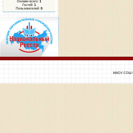
Онлайн всего:
1
Гостей:
1
Пользователей:
0
МАОУ СОШ №