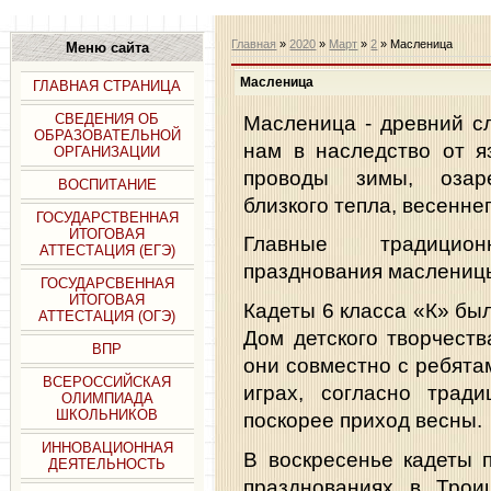
Главная
»
2020
»
Март
»
2
» Масленица
Меню сайта
Масленица
ГЛАВНАЯ СТРАНИЦА
Масленица - древний с
СВЕДЕНИЯ ОБ
ОБРАЗОВАТЕЛЬНОЙ
нам в наследство от я
ОРГАНИЗАЦИИ
проводы зимы, озар
ВОСПИТАНИЕ
близкого тепла, весенне
ГОСУДАРСТВЕННАЯ
ИТОГОВАЯ
Главные традицио
АТТЕСТАЦИЯ (ЕГЭ)
празднования масленицы
ГОСУДАРСВЕННАЯ
ИТОГОВАЯ
Кадеты 6 класса «К» бы
АТТЕСТАЦИЯ (ОГЭ)
Дом детского творчест
ВПР
они совместно с ребята
ВСЕРОССИЙСКАЯ
играх, согласно тради
ОЛИМПИАДА
ШКОЛЬНИКОВ
поскорее приход весны.
ИННОВАЦИОННАЯ
В воскресенье кадеты 
ДЕЯТЕЛЬНОСТЬ
празднованиях в Трои