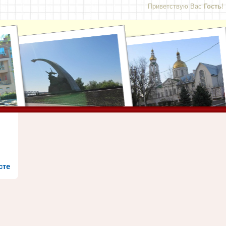
Приветствую Вас
Гость
!
сте