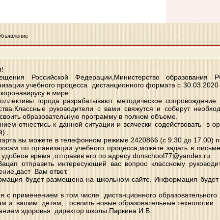
Объявление
!
вещения Российской Федерации,Министерство образования 
изации учебного процесса дистанционного формата с 30.03.2020 п
 коронавирусу в мире.
коллективы города разрабатывают методическое сопровождение
ства.Классные руководители с вами свяжутся и соберут необх
освоить образовательную программу в полном объеме.
нием отнестись к данной ситуации и всячески содействовать в 
) .
арта вы можете в телефонном режиме 2420866 (с 9.30 до 17.00) п
осам по организации учебного процесса,можете задать в письм
удобное время ,отправив его по адресу donschool77@yandex.ru
ацап отправить интересующий вас вопрос классному руководит
ние,даст Вам ответ.
ация будет размещена на школьном сайте. Информация будет 
.
я с применением в том числе дистанционного образовательног
вам и вашим детям, освоить новые образовательные технологии.
анием здоровья директор школы Паркина И.В.