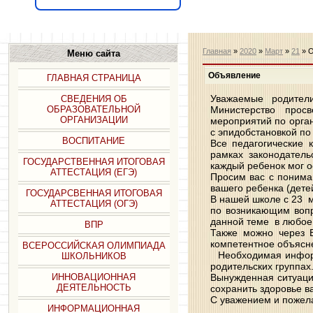
Главная
»
2020
»
Март
»
21
» 
Меню сайта
Объявление
ГЛАВНАЯ СТРАНИЦА
Уважаемые родители
СВЕДЕНИЯ ОБ
Министерство прос
ОБРАЗОВАТЕЛЬНОЙ
ОРГАНИЗАЦИИ
мероприятий по орган
с эпидобстановкой по
ВОСПИТАНИЕ
Все педагогические 
рамках законодатель
ГОСУДАРСТВЕННАЯ ИТОГОВАЯ
каждый ребенок мог 
АТТЕСТАЦИЯ (ЕГЭ)
Просим вас с понима
вашего ребенка (детей
ГОСУДАРСВЕННАЯ ИТОГОВАЯ
В нашей школе с 23 м
АТТЕСТАЦИЯ (ОГЭ)
по возникающим вопр
данной теме в любое 
ВПР
Также можно через В
компетентное объясне
ВСЕРОССИЙСКАЯ ОЛИМПИАДА
Необходимая информ
ШКОЛЬНИКОВ
родительских группах
Вынужденная ситуаци
ИННОВАЦИОННАЯ
ДЕЯТЕЛЬНОСТЬ
сохранить здоровье 
С уважением и пожел
ИНФОРМАЦИОННАЯ