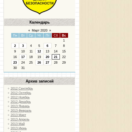
Календарь
«
Март 2020
»
Пн
Вт
Ср
Чт
Пт
Сб
Вс
1
2
3
4
5
6
7
8
9
10
11
12
13
14
15
16
17
18
19
20
21
22
23
24
25
26
27
28
29
30
31
Архив записей
2012 Сентябрь
2012 Октябрь
2012 Ноябрь
2012 Декабрь
2013 Январь
2013 Февраль
2013 Март
2013 Апрель
2013 Май
2013 Июнь