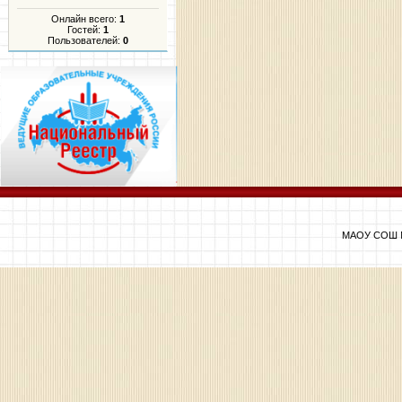
Онлайн всего:
1
Гостей:
1
Пользователей:
0
МАОУ СОШ №