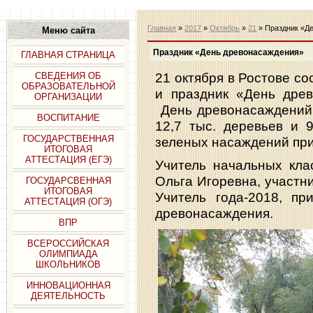
Главная
»
2017
»
Октябрь
»
21
» Праздник «Д
Меню сайта
Праздник «День древонасаждения»
ГЛАВНАЯ СТРАНИЦА
21 октября в Ростове с
СВЕДЕНИЯ ОБ
ОБРАЗОВАТЕЛЬНОЙ
и праздник «День древ
ОРГАНИЗАЦИИ
День древонасаждений 
ВОСПИТАНИЕ
12,7 тыс. деревьев и 9
ГОСУДАРСТВЕННАЯ
зеленых насаждений прин
ИТОГОВАЯ
АТТЕСТАЦИЯ (ЕГЭ)
Учитель начальных кла
Ольга Игоревна, участн
ГОСУДАРСВЕННАЯ
ИТОГОВАЯ
Учитель года-2018, пр
АТТЕСТАЦИЯ (ОГЭ)
древонасаждения.
ВПР
ВСЕРОССИЙСКАЯ
ОЛИМПИАДА
ШКОЛЬНИКОВ
ИННОВАЦИОННАЯ
ДЕЯТЕЛЬНОСТЬ