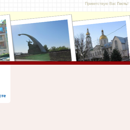
Приветствую Вас
Гость
!
сте