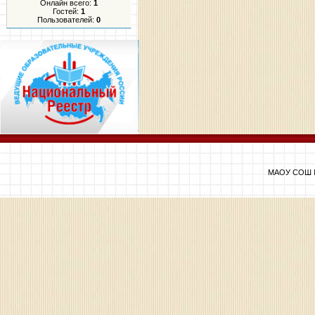
Онлайн всего:
1
Гостей:
1
Пользователей:
0
МАОУ СОШ №