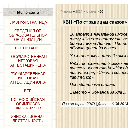
Главная
»
2014
»
Апрель
»
16
Меню сайта
КВН «По страницам сказок»
ГЛАВНАЯ СТРАНИЦА
СВЕДЕНИЯ ОБ
16 апреля в начальной школе
ОБРАЗОВАТЕЛЬНОЙ
тему «По страницам сказок
ОРГАНИЗАЦИИ
библиотекой Липович Натал
обучающиеся 9а класса.
ВОСПИТАНИЕ
Участниками стали 6 команд : 
ГОСУДАРСТВЕННАЯ
ИТОГОВАЯ
Ребята посетили 6 сказочны
АТТЕСТАЦИЯ (ЕГЭ)
русских писателей», «Народ
писателей», «Смотр костюм
ГОСУДАРСВЕННАЯ
капитанов».
ИТОГОВАЯ
АТТЕСТАЦИЯ (ОГЭ)
Победителями стали:
ВПР
1 место – команда 3а кла
...
ВСЕРОССИЙСКАЯ
Просмотров: 2040 | Дата:
16.04.201
ОЛИМПИАДА
ШКОЛЬНИКОВ
ИННОВАЦИОННАЯ
ДЕЯТЕЛЬНОСТЬ