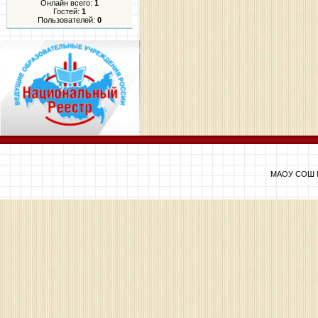
Онлайн всего:
1
Гостей:
1
Пользователей:
0
МАОУ СОШ №