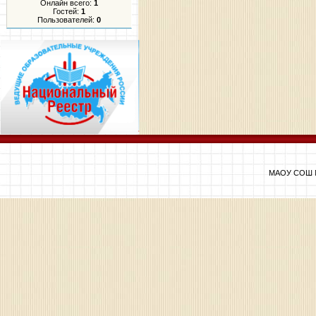
Онлайн всего:
1
Гостей:
1
Пользователей:
0
МАОУ СОШ №