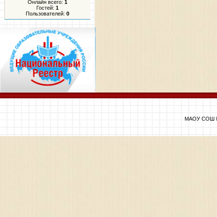
Онлайн всего:
1
Гостей:
1
Пользователей:
0
МАОУ СОШ №