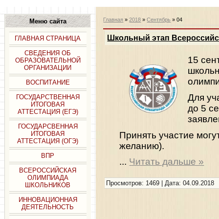
Главная
»
2018
»
Сентябрь
»
04
Меню сайта
Школьный этап Всероссий
ГЛАВНАЯ СТРАНИЦА
СВЕДЕНИЯ ОБ
15 сен
ОБРАЗОВАТЕЛЬНОЙ
ОРГАНИЗАЦИИ
школьн
олимпи
ВОСПИТАНИЕ
Для уч
ГОСУДАРСТВЕННАЯ
ИТОГОВАЯ
до 5 с
АТТЕСТАЦИЯ (ЕГЭ)
заявле
ГОСУДАРСВЕННАЯ
Принять участие могут
ИТОГОВАЯ
АТТЕСТАЦИЯ (ОГЭ)
желанию).
ВПР
...
Читать дальше »
ВСЕРОССИЙСКАЯ
ОЛИМПИАДА
Просмотров: 1469 | Дата:
04.09.2018
ШКОЛЬНИКОВ
ИННОВАЦИОННАЯ
ДЕЯТЕЛЬНОСТЬ