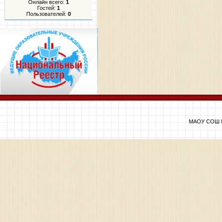
Онлайн всего:
1
Гостей:
1
Пользователей:
0
МАОУ СОШ №